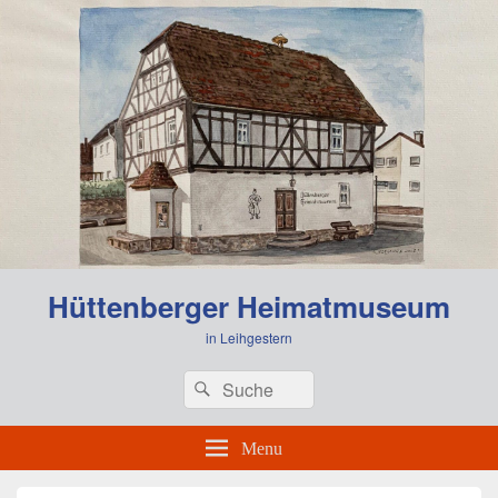
Hüttenberger Heimatmuseum
in Leihgestern
Header
Search
Search
Right
for:
Sidebar
Widget
Menu
Area