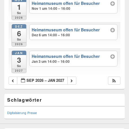
Heimatmuseum offen für Besucher
1
Nov 1 um 14:00 – 16:00
So
2026
DEZ
Heimatmuseum offen für Besucher
6
Dez 6 um 14:00 – 16:00
So
2026
JAN
Heimatmuseum offen für Besucher
3
Jan 3 um 14:00 – 16:00
So
2027
SEP 2026 – JAN 2027
Primary
Schlagwörter
Sidebar
Widget
Area
Digitalisierung
Presse