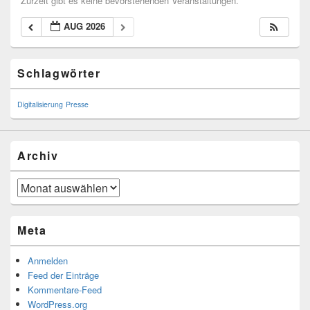
Zurzeit gibt es keine bevorstehenden Veranstaltungen.
AUG 2026
Primary
Schlagwörter
Sidebar
Widget
Area
Digitalisierung
Presse
Archiv
Archiv
Meta
Anmelden
Feed der Einträge
Kommentare-Feed
WordPress.org