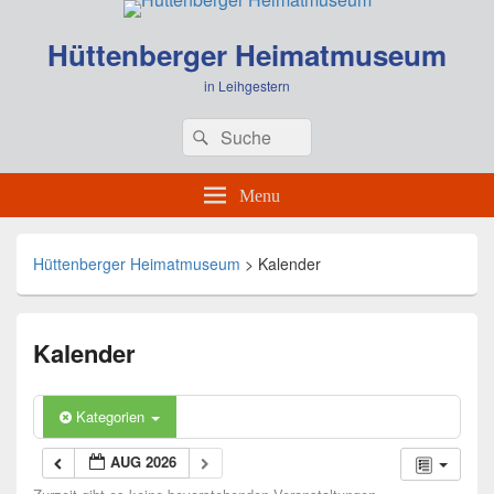
Hüttenberger Heimatmuseum
in Leihgestern
Header
Search
Search
Right
for:
Sidebar
Widget
Menu
Area
Hüttenberger Heimatmuseum
>
Kalender
Kalender
Kategorien
AUG 2026