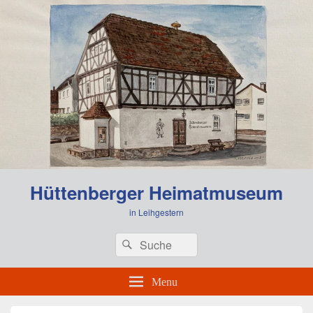
Hüttenberger Heimatmuseum
in Leihgestern
Header
Search
Search
Right
for:
Sidebar
Widget
Menu
Area