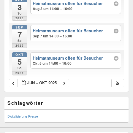
Heimatmuseum offen für Besucher
3
Aug 3 um 14:00 – 16:00
So
2025
SEP
Heimatmuseum offen für Besucher
7
Sep 7 um 14:00 – 16:00
So
2025
OKT
Heimatmuseum offen für Besucher
5
Okt 5 um 14:00 – 16:00
So
2025
JUN – OKT 2025
Primary
Schlagwörter
Sidebar
Widget
Area
Digitalisierung
Presse