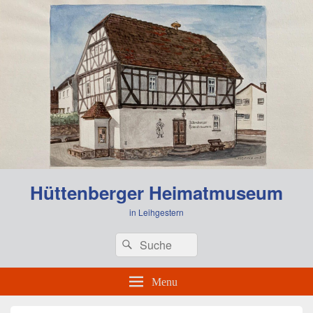
Hüttenberger Heimatmuseum
in Leihgestern
Header
Search
Search
Right
for:
Sidebar
Widget
Menu
Area