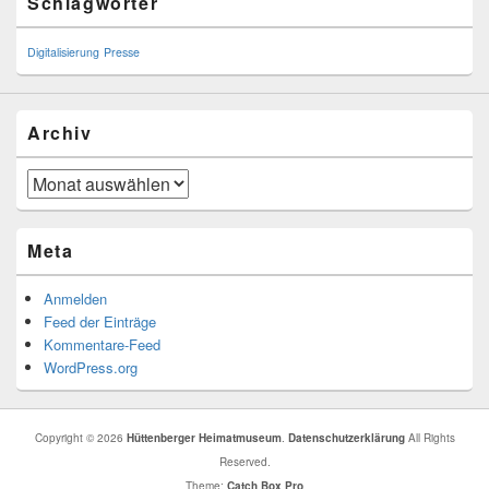
Schlagwörter
Sidebar
Widget
Area
Digitalisierung
Presse
Archiv
Archiv
Meta
Anmelden
Feed der Einträge
Kommentare-Feed
WordPress.org
Copyright © 2026
Hüttenberger Heimatmuseum
.
Datenschutzerklärung
All Rights
Reserved.
Theme:
Catch Box Pro