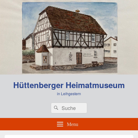
Hüttenberger Heimatmuseum
in Leihgestern
Header
Search
Search
Right
for:
Sidebar
Widget
Menu
Area