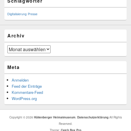
Schlagwörter
Sidebar
Widget
Area
Digitalisierung
Presse
Archiv
Archiv
Meta
Anmelden
Feed der Einträge
Kommentare-Feed
WordPress.org
Copyright © 2026
Hüttenberger Heimatmuseum
.
Datenschutzerklärung
All Rights
Reserved.
Theme:
Catch Box Pro