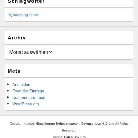
Schlagwörter
Sidebar
Widget
Area
Digitalisierung
Presse
Archiv
Archiv
Meta
Anmelden
Feed der Einträge
Kommentare-Feed
WordPress.org
Copyright © 2026
Hüttenberger Heimatmuseum
.
Datenschutzerklärung
All Rights
Reserved.
Theme:
Catch Box Pro