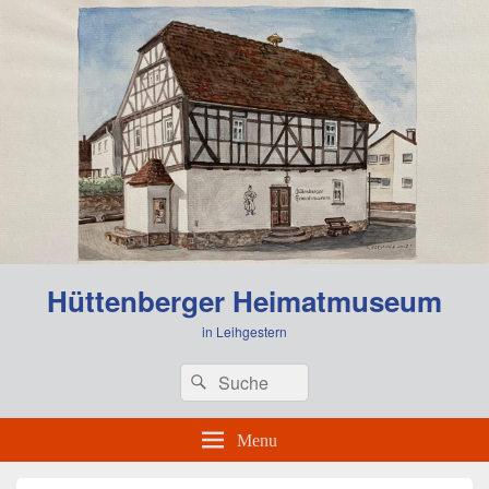
Hüttenberger Heimatmuseum
in Leihgestern
Header
Search
Search
Right
for:
Sidebar
Widget
Menu
Area