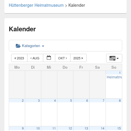
Hüttenberger Heimatmuseum
>
Kalender
Kalender
Kategorien
2023
AUG
OKT
2025
Mo
Di
Mi
Do
Fr
Sa
So
1
Heimatmuseum 
2
3
4
5
6
7
8
9
10
11
12
13
14
15