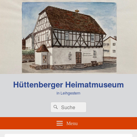
0:00
Hüttenberger Heimatmuseum
1:00
in Leihgestern
Header
Search
Search
Right
2:00
for:
Sidebar
Widget
Menu
Area
3:00