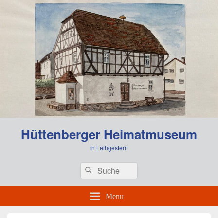
0:00
Hüttenberger Heimatmuseum
1:00
in Leihgestern
Header
Search
Search
Right
2:00
for:
Sidebar
Widget
Menu
Area
3:00