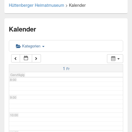
Hüttenberger Heimatmuseum
>
Kalender
4:00
Kalender
5:00
6:00
Kategorien
7:00
1
Fr
Ganztägig
8:00
9:00
10:00