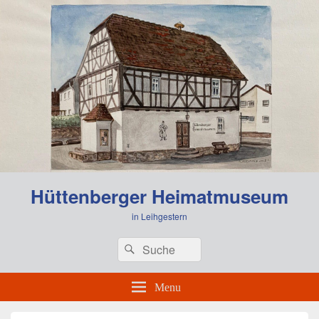
0:00
Hüttenberger Heimatmuseum
1:00
in Leihgestern
Header
Search
Search
Right
2:00
for:
Sidebar
Widget
Menu
Area
3:00