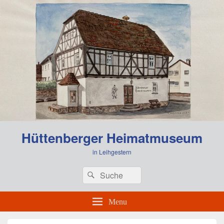
0:00
Hüttenberger Heimatmuseum
1:00
in Leihgestern
Header
Search
Search
Right
2:00
for:
Sidebar
Widget
Menu
Area
3:00