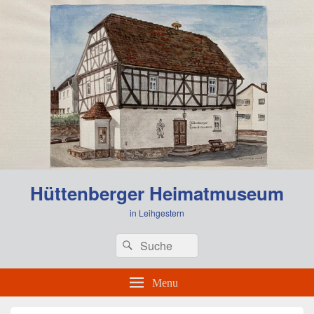
0:00
Hüttenberger Heimatmuseum
1:00
in Leihgestern
Header
Search
Search
Right
2:00
for:
Sidebar
Widget
Menu
Area
3:00