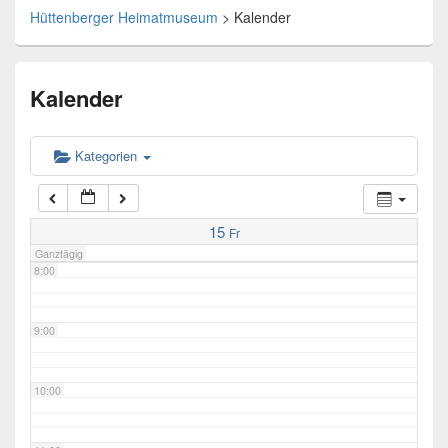
Hüttenberger Heimatmuseum
>
Kalender
4:00
Kalender
5:00
6:00
Kategorien
7:00
15
Fr
Ganztägig
8:00
9:00
10:00