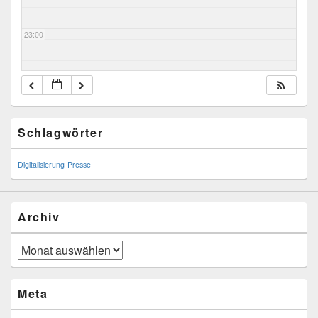
23:00
Primary
Schlagwörter
Sidebar
Widget
Area
Digitalisierung
Presse
Archiv
Archiv
Meta