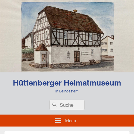
0:00
Hüttenberger Heimatmuseum
1:00
in Leihgestern
Header
Search
Search
Right
2:00
for:
Sidebar
Widget
Menu
Area
3:00