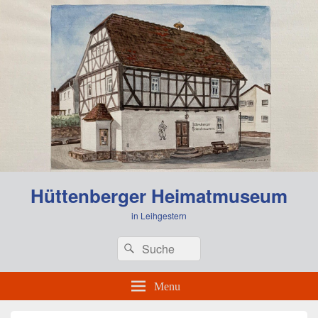
0:00
Hüttenberger Heimatmuseum
1:00
in Leihgestern
Header
Search
Search
Right
2:00
for:
Sidebar
Widget
Menu
Area
3:00