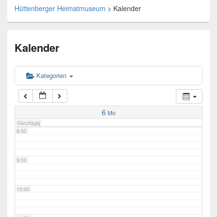
Hüttenberger Heimatmuseum
>
Kalender
4:00
Kalender
5:00
6:00
Kategorien
7:00
6
Mo
Ganztägig
8:00
9:00
10:00