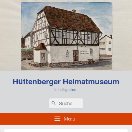
0:00
Hüttenberger Heimatmuseum
1:00
in Leihgestern
Header
Search
Search
Right
2:00
for:
Sidebar
Widget
Menu
Area
3:00