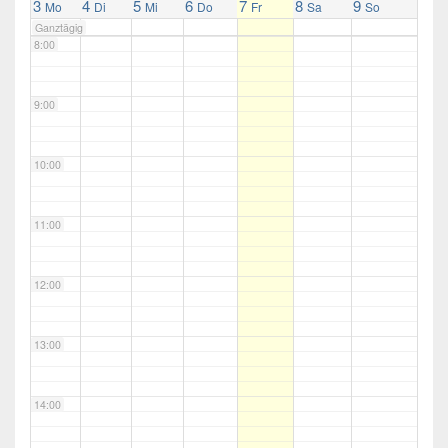
3
4
5
6
7
8
9
Mo
Di
Mi
Do
Fr
Sa
So
Ganztägig
8:00
9:00
10:00
11:00
12:00
13:00
14:00