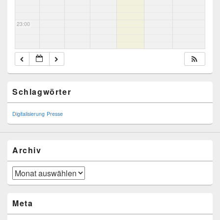
23:00
Primary
Schlagwörter
Sidebar
Widget
Area
Digitalisierung
Presse
Archiv
Archiv
Meta