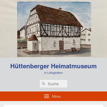
0:00
Hüttenberger Heimatmuseum
1:00
in Leihgestern
Header
Search
Search
Right
2:00
for:
Sidebar
Widget
Menu
Area
3:00