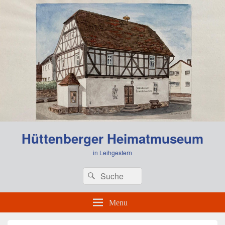
0:00
Hüttenberger Heimatmuseum
1:00
in Leihgestern
Header
Search
Search
Right
2:00
for:
Sidebar
Widget
Menu
Area
3:00