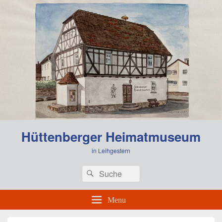
0:00
Hüttenberger Heimatmuseum
1:00
in Leihgestern
Header
Search
Search
Right
2:00
for:
Sidebar
Widget
Menu
Area
3:00