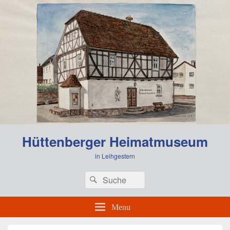
Hüttenberger Heimatmuseum
in Leihgestern
Header
Search
Search
Right
for:
Sidebar
Widget
Menu
Area