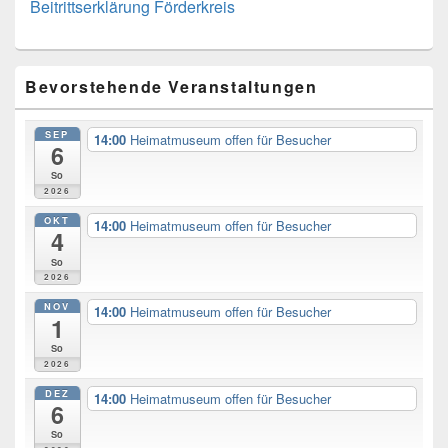
Beitrittserklärung Förderkreis
Primary
Bevorstehende Veranstaltungen
Sidebar
Widget
Area
SEP
14:00
Heimatmuseum offen für Besucher
6
So
2026
OKT
14:00
Heimatmuseum offen für Besucher
4
So
2026
NOV
14:00
Heimatmuseum offen für Besucher
1
So
2026
DEZ
14:00
Heimatmuseum offen für Besucher
6
So