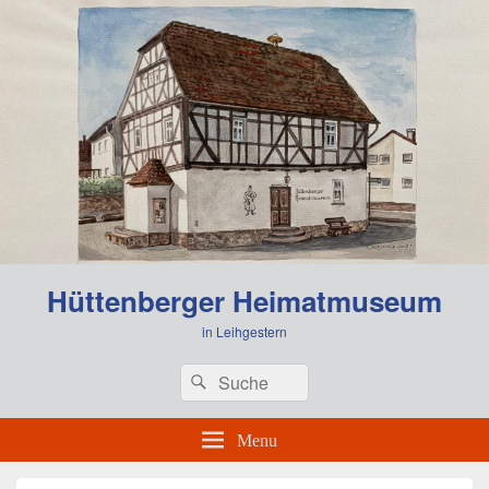
Hüttenberger Heimatmuseum
in Leihgestern
Header
Search
Search
Right
for:
Sidebar
Widget
Menu
Area