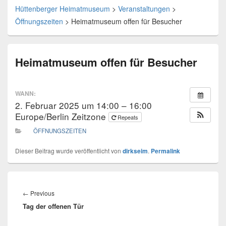
Hüttenberger Heimatmuseum
>
Veranstaltungen
>
Öffnungszeiten
>
Heimatmuseum offen für Besucher
Heimatmuseum offen für Besucher
WANN:
2. Februar 2025 um 14:00 – 16:00
Europe/Berlin Zeitzone
Repeats
ÖFFNUNGSZEITEN
Dieser Beitrag wurde veröffentlicht von
dirkseim
.
Permalink
Beitrags-
Navigation
Previous
←
Previous
Tag der offenen Tür
post: