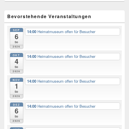
Primary
Bevorstehende Veranstaltungen
Sidebar
Widget
Area
SEP
14:00
Heimatmuseum offen für Besucher
6
So
2026
OKT
14:00
Heimatmuseum offen für Besucher
4
So
2026
NOV
14:00
Heimatmuseum offen für Besucher
1
So
2026
DEZ
14:00
Heimatmuseum offen für Besucher
6
So
2026