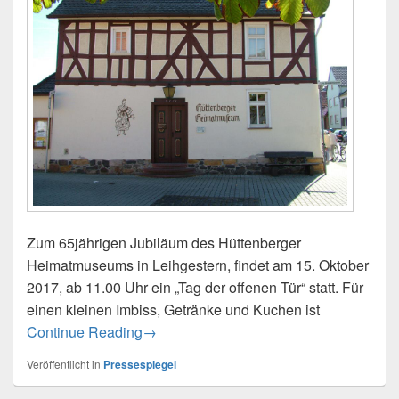
Zum 65jährigen Jubiläum des Hüttenberger
Heimatmuseums in Leihgestern, findet am 15. Oktober
2017, ab 11.00 Uhr ein „Tag der offenen Tür“ statt. Für
einen kleinen Imbiss, Getränke und Kuchen ist
Tag der offenen Tür
Continue Reading
→
Veröffentlicht in
Pressespiegel