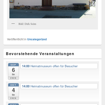
Bild: Dirk Seim
Veröffentlicht in
Uncategorized
Primary
Bevorstehende Veranstaltungen
Sidebar
Widget
Area
SEP
14:00
Heimatmuseum offen für Besucher
6
So
2026
OKT
14:00
Heimatmuseum offen für Besucher
4
So
2026