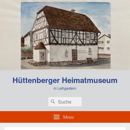
Hüttenberger Heimatmuseum
in Leihgestern
Header
Search
Search
Right
for:
Sidebar
Widget
Menu
Area