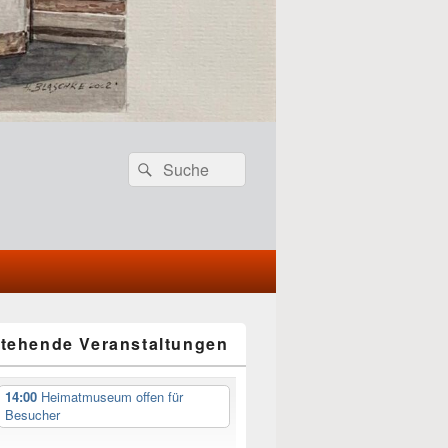
Header
Search
Search
Right
for:
Sidebar
Widget
Area
tehende Veranstaltungen
14:00
Heimatmuseum offen für
Besucher