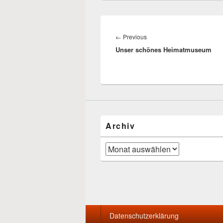
Beitrags-
Navigation
Previous
←
Previous
Unser schönes Heimatmuseum
post:
Archiv
Archiv
Seitenfuß-
Datenschutzerklärung
Menü