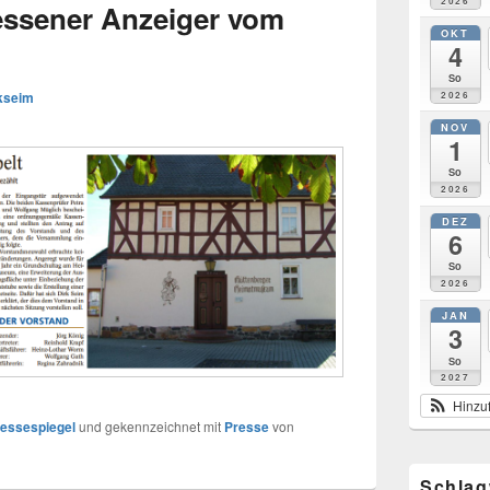
2026
essener Anzeiger vom
OKT
4
So
kseim
2026
NOV
1
So
2026
DEZ
6
So
2026
JAN
3
So
2027
Hinzu
essespiegel
und gekennzeichnet mit
Presse
von
Schlag