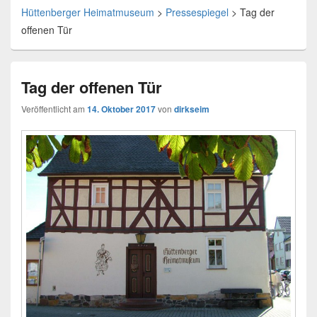
Hüttenberger Heimatmuseum
>
Pressespiegel
>
Tag der
offenen Tür
Tag der offenen Tür
Veröffentlicht am
14. Oktober 2017
von
dirkseim