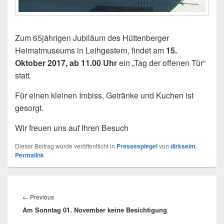
Zum 65jährigen Jubiläum des Hüttenberger
Heimatmuseums in Leihgestern, findet am
15.
Oktober 2017, ab 11.00 Uhr
ein „Tag der offenen Tür“
statt.
Für einen kleinen Imbiss, Getränke und Kuchen ist
gesorgt.
Wir freuen uns auf Ihren Besuch
Dieser Beitrag wurde veröffentlicht in
Pressespiegel
von
dirkseim
.
Permalink
Beitrags-
Navigation
Previous
←
Previous
Am Sonntag 01. November keine Besichtigung
post: