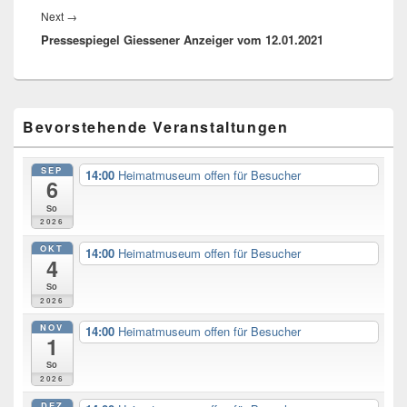
Next
Next
→
Pressespiegel Giessener Anzeiger vom 12.01.2021
post:
Primary
Bevorstehende Veranstaltungen
Sidebar
Widget
Area
SEP
14:00
Heimatmuseum offen für Besucher
6
So
2026
OKT
14:00
Heimatmuseum offen für Besucher
4
So
2026
NOV
14:00
Heimatmuseum offen für Besucher
1
So
2026
DEZ