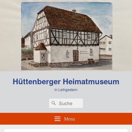
Hüttenberger Heimatmuseum
in Leihgestern
Header
Search
Search
Right
for:
Sidebar
Widget
Menu
Area