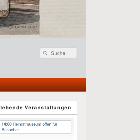
Header
Search
Search
Right
for:
Sidebar
Widget
Area
tehende Veranstaltungen
14:00
Heimatmuseum offen für
Besucher