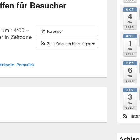
2026
fen für Besucher
OKT
4
So
2026
5 um 14:00 –
Kalender
rlin Zeitzone
NOV
1
Zum Kalender hinzufügen
So
2026
DEZ
dirkseim
.
Permalink
6
So
2026
JAN
3
So
2027
Hinzu
Schlag