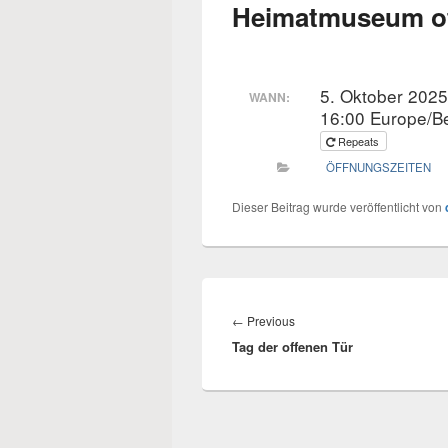
Heimatmuseum of
5. Oktober 202
WANN:
16:00
Europe/Be
Repeats
ÖFFNUNGSZEITEN
Dieser Beitrag wurde veröffentlicht von
Beitrags-
Navigation
Previous
←
Previous
Tag der offenen Tür
post: